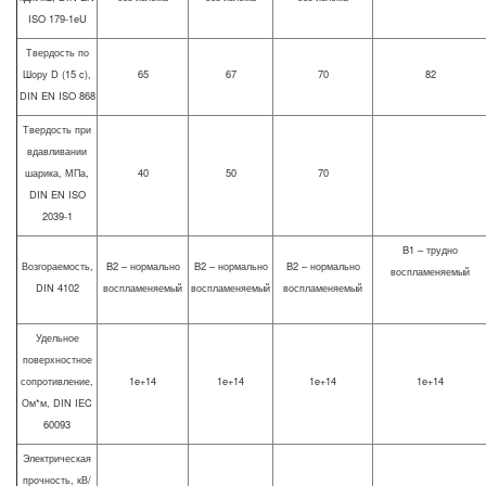
ISO 179-1eU
Твердость по
Шору D (15 c),
65
67
70
82
DIN EN ISO 868
Твердость при
вдавливании
шарика, МПа,
40
50
70
DIN EN ISO
2039-1
B1 – трудно
Возгораемость,
B2 – нормально
B2 – нормально
B2 – нормально
воспламеняемый
DIN 4102
воспламеняемый
воспламеняемый
воспламеняемый
Удельное
поверхностное
сопротивление,
1e+14
1e+14
1e+14
1e+14
Ом*м, DIN IEC
60093
Электрическая
прочность, кВ/