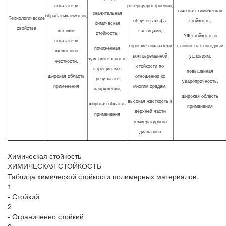
показатели
резервуаростроении,
высокая химическая
значительная
обрабатываемости,
Технологические
облучен альфа-
стойкость,
химическая
свойства
высокие
частицами,
стойкость;
УФ-стойкость и
показатели
хорошие показатели
стойкость к погодным
пониженная
вязкости и
долговременной
условиям,
чувствительность
жесткости,
стойкости по
к трещинам в
повышенная
широкая область
отношению ко
результате
ударопрочность,
применения
многим средам,
напряжений;
широкая область
высокая жесткость в
широкая область
применения
верхней части
применения
температурного
диапазона
Химическая стойкость
ХИМИЧЕСКАЯ СТОЙКОСТЬ
Таблица химической стойкости полимерных материалов.
1
- Стойкий
2
- Ограниченно стойкий