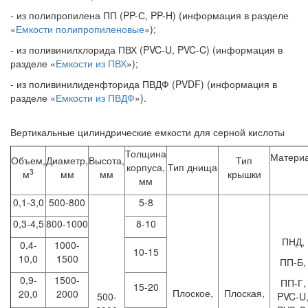
- из полипропилена ПП (PP-С, PP-H) (информация в разделе
«
Емкости полипропиленовые
»);
- из поливинилхлорида ПВХ (PVC-U, PVC-C) (информация в
разделе «
Емкости из ПВХ
»);
- из поливинилиденфторида ПВДФ (PVDF) (информация в
разделе «
Емкости из ПВДФ
»).
Вертикальные цилиндрические емкости для серной кислоты
Толщина
Матери
Объем,
Диаметр,
Высота,
Тип
корпуса,
Тип днища
3
м
мм
мм
крышки
мм
0,1-3,0
500-800
5-8
0,3-4,5
800-1000
8-10
ПНД,
0,4-
1000-
10-15
10,0
1500
ПП-Б,
0,9-
1500-
ПП-Г,
15-20
Плоское,
Плоская,
20,0
2000
500-
PVC-U