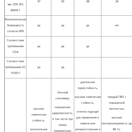
47
52
58
34
мм, DIN IEC
60243-1
Физиологическая
безвредность
да
да
да
нет
согласно BfR
Соответствие
требованиям
да
да
да
FDA
Соответствие
требованиям ЕС
да
да
10/2011
длительная
термостойкость,
блочный
высокая химическая
твердый ПВХ с
сополимер;
стойкость,
повышенной
повышенная
высокая
прочностью,
отлично подходит
ударопрочность,
химическая
для применения в
высокая
в том числе при
стойкость,
химическом
светопроницаемость (д
низких
значительные
аппаратостроении и
88 %),
температурах;