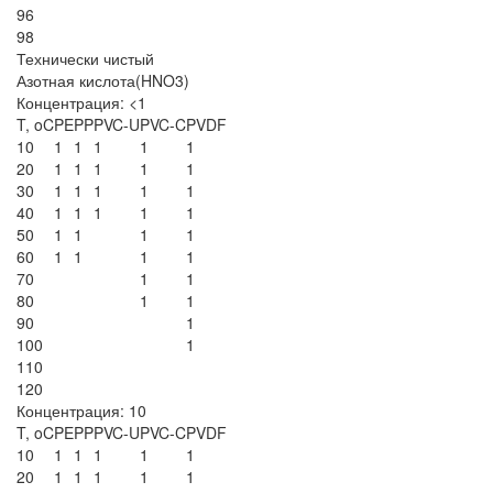
96
98
Технически чистый
Азотная кислота(HNO3)
Концентрация: <1
T, oC
PE
PP
PVC-U
PVC-C
PVDF
10
1
1
1
1
1
20
1
1
1
1
1
30
1
1
1
1
1
40
1
1
1
1
1
50
1
1
1
1
60
1
1
1
1
70
1
1
80
1
1
90
1
100
1
110
120
Концентрация: 10
T, oC
PE
PP
PVC-U
PVC-C
PVDF
10
1
1
1
1
1
20
1
1
1
1
1