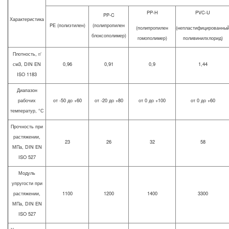
PP-H
PVC-U
PP-C
Характеристика
PE (полиэтилен)
(полипропилен
(полипропилен
(непластифицированны
блоксополимер)
гомополимер)
поливинилхлорид)
Плотность, г/
см3, DIN EN
0,96
0,91
0,9
1,44
ISO 1183
Диапазон
рабочих
от -50 до +60
от -20 до +80
от 0 до +100
от 0 до +60
температур, °С
Прочность при
растяжении,
23
26
32
58
МПа, DIN EN
ISO 527
Модуль
упругости при
растяжении,
1100
1200
1400
3300
МПа, DIN EN
ISO 527