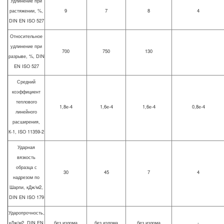
Удлинение при
растяжении, %,
9
7
8
4
DIN EN ISO 527
Относительное
удлинение при
700
750
130
разрыве, %, DIN
EN ISO 527
Средний
коэффициент
теплового
1,8е-4
1,6е-4
1,6е-4
0,8е-4
линейного
расширения,
К-1, ISO 11359-2
Ударная
вязкость
образца с
30
45
7
4
надрезом по
Шарпи, кДж/м2,
DIN EN ISO 179
Ударопрочность,
кДж/м2, DIN EN
без излома
без излома
без излома
-