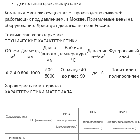
длительный срок эксплуатации.
Компания Ниотекс осуществляет производство емкостей,
работающих под давлением, в Москве. Приемлемые цены на
оборудование. Действует доставка по всей России.
Технические характеристики
ТЕХНИЧЕСКИЕ ХАРАКТЕРИСТИКИ
Длина
Рабочая
Объем,
Диаметр,
Давление,
Футеровочный
(высота),
температура,
3
2
м
мм
кгс/см
слой
мм
°С
500-
От минус 40
Полиэтилен,
0,2-4,0
500-1000
до 16
5000
до плюс 90
полипропилен
Характеристики материала
ХАРАКТЕРИСТИКИ МАТЕРИАЛА
PP-H
PVC-U
PP-C
Характеристика
PE (полиэтилен)
(полипропилен
(полипропилен
(непластифицированны
блоксополимер)
гомополимер)
поливинилхлорид)
Плотность, г/