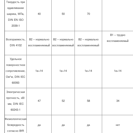
Твердость при
вдавливании
шарика, МПа,
40
50
70
DIN EN ISO
2039-1
B1 – трудно
Возгораемость,
B2 – нормально
B2 – нормально
B2 – нормально
воспламеняемый
DIN 4102
воспламеняемый
воспламеняемый
воспламеняемый
Удельное
поверхностное
сопротивление,
1e+14
1e+14
1e+14
1e+14
Ом*м, DIN IEC
60093
Электрическая
прочность, кВ/
47
52
58
34
мм, DIN IEC
60243-1
Физиологическая
безвредность
да
да
да
нет
согласно BfR