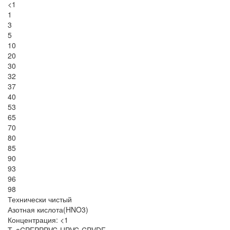
<1
1
3
5
10
20
30
32
37
40
53
65
70
80
85
90
93
96
98
Технически чистый
Азотная кислота(HNO3)
Концентрация: <1
T, oC
PE
PP
PVC-U
PVC-C
PVDF