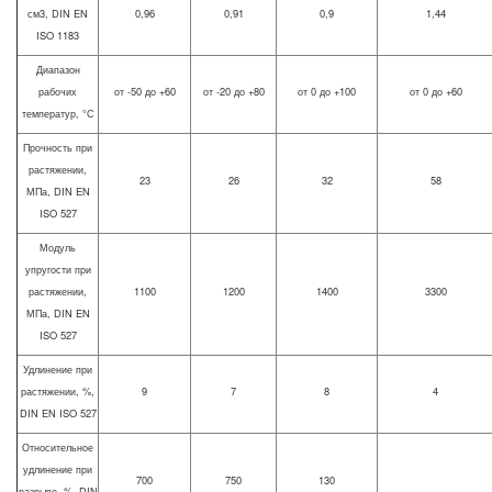
см3, DIN EN
0,96
0,91
0,9
1,44
ISO 1183
Диапазон
рабочих
от -50 до +60
от -20 до +80
от 0 до +100
от 0 до +60
температур, °С
Прочность при
растяжении,
23
26
32
58
МПа, DIN EN
ISO 527
Модуль
упругости при
растяжении,
1100
1200
1400
3300
МПа, DIN EN
ISO 527
Удлинение при
растяжении, %,
9
7
8
4
DIN EN ISO 527
Относительное
удлинение при
700
750
130
разрыве, %, DIN