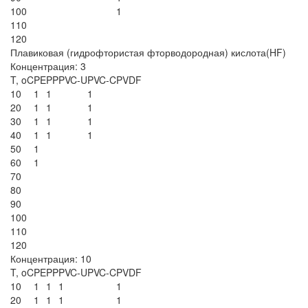
100
1
110
120
Плавиковая (гидрофтористая фторводородная) кислота(HF)
Концентрация: 3
T, oC
PE
PP
PVC-U
PVC-C
PVDF
10
1
1
1
20
1
1
1
30
1
1
1
40
1
1
1
50
1
60
1
70
80
90
100
110
120
Концентрация: 10
T, oC
PE
PP
PVC-U
PVC-C
PVDF
10
1
1
1
1
20
1
1
1
1