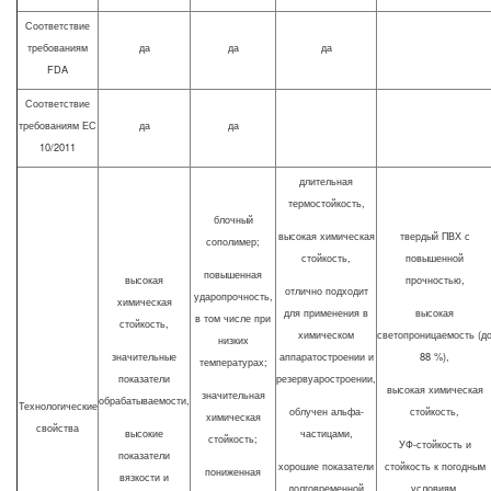
Соответствие
требованиям
да
да
да
FDA
Соответствие
требованиям ЕС
да
да
10/2011
длительная
термостойкость,
блочный
высокая химическая
твердый ПВХ с
сополимер;
стойкость,
повышенной
повышенная
высокая
прочностью,
отлично подходит
ударопрочность,
химическая
для применения в
высокая
в том числе при
стойкость,
химическом
светопроницаемость (д
низких
значительные
аппаратостроении и
88 %),
температурах;
показатели
резервуаростроении,
высокая химическая
значительная
обрабатываемости,
Технологические
облучен альфа-
стойкость,
химическая
свойства
высокие
частицами,
стойкость;
УФ-стойкость и
показатели
хорошие показатели
стойкость к погодным
пониженная
вязкости и
долговременной
условиям,