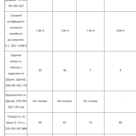
EN ISO 527
Средний
коэффициент
теплового
1,8е-4
1,6е-4
1,6е-4
0,8е-4
линейного
расширения,
К-1, ISO 11359-2
Ударная
вязкость
образца с
30
45
7
4
надрезом по
Шарпи, кДж/м2,
DIN EN ISO 179
Ударопрочность,
кДж/м2, DIN EN
без излома
без излома
без излома
-
ISO 179-1eU
Твердость по
Шору D (15 c),
65
67
70
82
DIN EN ISO 868