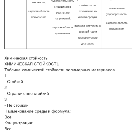
чувствительность
жесткости,
стойкости по
к трещинам в
повышенная
широкая область
отношению ко
результате
ударопрочность,
применения
многим средам,
напряжений;
широкая область
высокая жесткость в
широкая область
применения
верхней части
применения
температурного
диапазона
Химическая стойкость
ХИМИЧЕСКАЯ СТОЙКОСТЬ
Таблица химической стойкости полимерных материалов.
1
- Стойкий
2
- Ограниченно стойкий
3
- Не стойкий
Наименование среды и формула:
Все
Концентрация:
Все