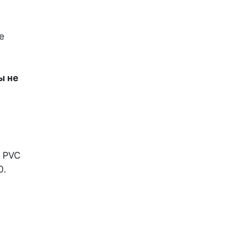
е
ы не
 PVC
0.