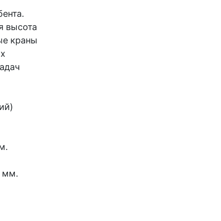
бента.
я высота
ые краны
их
задач
ий)
м.
.
 мм.